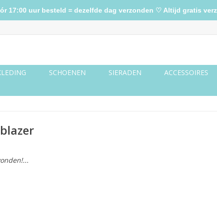
17:00 uur besteld = dezelfde dag verzonden ♡ Altijd gratis verz
KLEDING
SCHOENEN
SIERADEN
ACCESSOIRES
blazer
onden!...