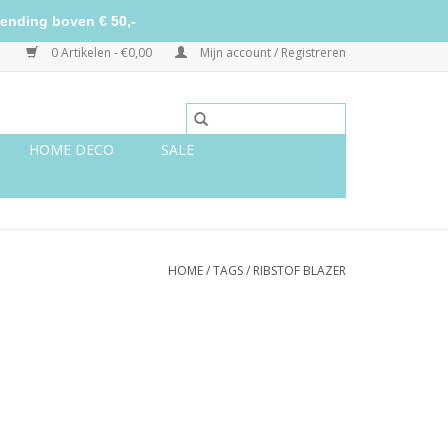
ending boven € 50,-
0 Artikelen - €0,00
Mijn account / Registreren
HOME DECO
SALE
HOME
/
TAGS
/
RIBSTOF BLAZER