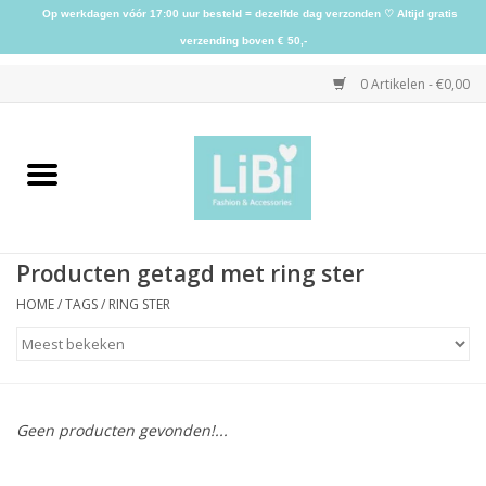
Op werkdagen vóór 17:00 uur besteld = dezelfde dag verzonden ♡ Altijd gratis
verzending boven € 50,-
0 Artikelen - €0,00
Home
NIEUW
Producten getagd met ring ster
Kleding
HOME
/
TAGS
/
RING STER
Schoenen
Sieraden
Geen producten gevonden!...
Accessoires