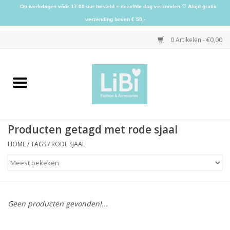
Op werkdagen vóór 17:00 uur besteld = dezelfde dag verzonden ♡ Altijd gratis
verzending boven € 50,-
0 Artikelen - €0,00
Home
NIEUW
Producten getagd met rode sjaal
Kleding
HOME
/
TAGS
/
RODE SJAAL
Schoenen
Sieraden
Geen producten gevonden!...
Accessoires