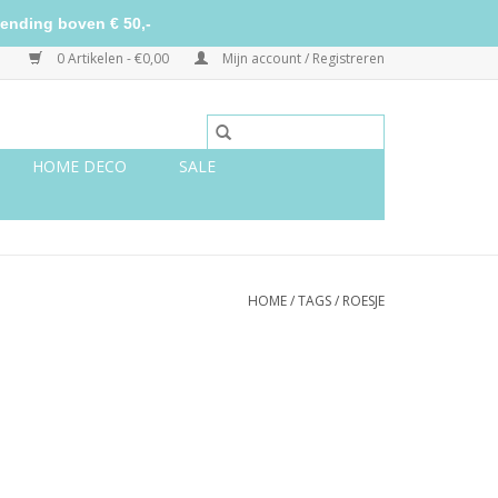
ending boven € 50,-
0 Artikelen - €0,00
Mijn account / Registreren
HOME DECO
SALE
HOME
/
TAGS
/
ROESJE