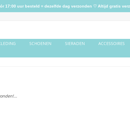
17:00 uur besteld = dezelfde dag verzonden ♡ Altijd gratis verz
KLEDING
SCHOENEN
SIERADEN
ACCESSOIRES
onden!...