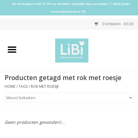
Op werkdagen vóór 17:00 uur besteld = dezelfde dag verzonden ♡ Altijd gratis
verzending boven € 50,-
0 Artikelen - €0,00
Home
NIEUW
Producten getagd met rok met roesje
Kleding
HOME
/
TAGS
/
ROK MET ROESJE
Schoenen
Sieraden
Geen producten gevonden!...
Accessoires