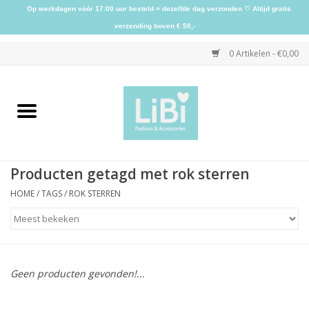
Op werkdagen vóór 17:00 uur besteld = dezelfde dag verzonden ♡ Altijd gratis
verzending boven € 50,-
0 Artikelen - €0,00
Home
NIEUW
Producten getagd met rok sterren
Kleding
HOME
/
TAGS
/
ROK STERREN
Schoenen
Sieraden
Geen producten gevonden!...
Accessoires