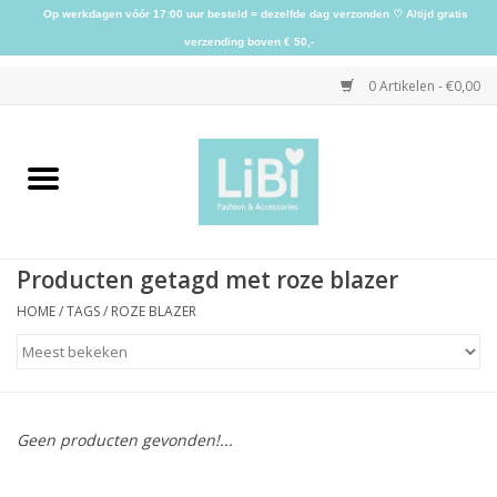
Op werkdagen vóór 17:00 uur besteld = dezelfde dag verzonden ♡ Altijd gratis
verzending boven € 50,-
0 Artikelen - €0,00
Home
NIEUW
Producten getagd met roze blazer
Kleding
HOME
/
TAGS
/
ROZE BLAZER
Schoenen
Sieraden
Geen producten gevonden!...
Accessoires