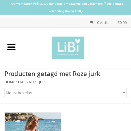
Op werkdagen vóór 17:00 uur besteld = dezelfde dag verzonden ♡ Altijd gratis
verzending boven € 50,-
0 Artikelen - €0,00
Home
NIEUW
Producten getagd met Roze jurk
Kleding
HOME
/
TAGS
/
ROZE JURK
Schoenen
Sieraden
Accessoires