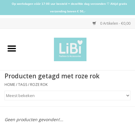
Op werkdagen vóór 17:00 uur besteld = dezelfde dag verzonden ♡ Altijd gratis
verzending boven € 50,-
0 Artikelen - €0,00
Home
NIEUW
Producten getagd met roze rok
Kleding
HOME
/
TAGS
/
ROZE ROK
Schoenen
Sieraden
Geen producten gevonden!...
Accessoires