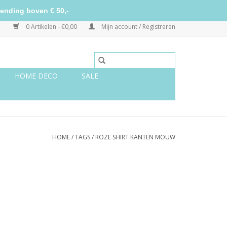
ending boven € 50,-
0 Artikelen - €0,00
Mijn account / Registreren
HOME DECO
SALE
HOME
/
TAGS
/
ROZE SHIRT KANTEN MOUW