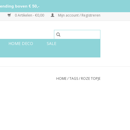
ending boven € 50,-
0 Artikelen - €0,00
Mijn account / Registreren
HOME DECO
SALE
HOME
/
TAGS
/
ROZE TOPJE