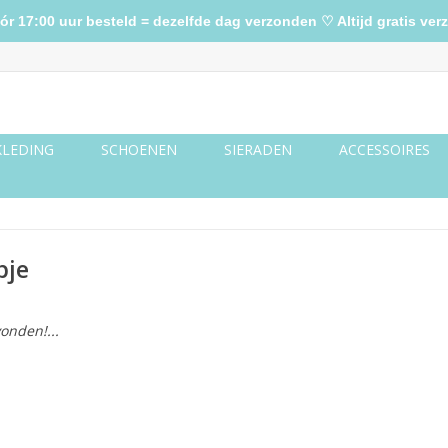
17:00 uur besteld = dezelfde dag verzonden ♡ Altijd gratis verz
KLEDING
SCHOENEN
SIERADEN
ACCESSOIRES
pje
onden!...