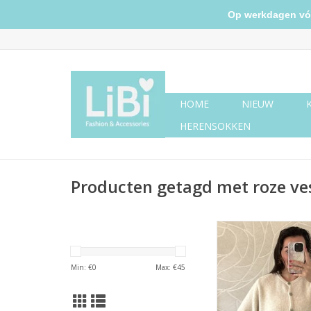
Op werkdagen vóór 
HOME
NIEUW
HERENSOKKEN
Producten getagd met roze ve
Vestje korte mouw
Min: €
0
Max: €
45