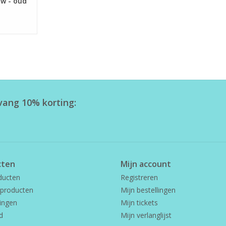
uw - oud
tvang 10% korting:
cten
Mijn account
ducten
Registreren
producten
Mijn bestellingen
ingen
Mijn tickets
d
Mijn verlanglijst