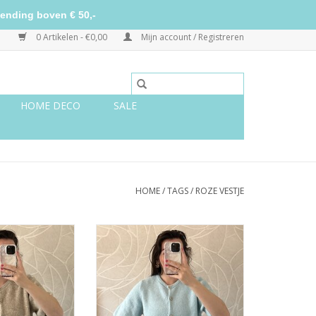
ending boven € 50,-
0 Artikelen - €0,00
Mijn account / Registreren
HOME DECO
SALE
HOME
/
TAGS
/
ROZE VESTJE
 mouw - beige
Vestje korte mouw - lichtblauw
TOEVOEGEN AAN WINKELWAGEN