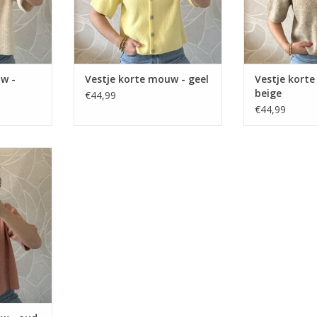
w -
Vestje korte mouw - geel
Vestje kort
beige
€44,99
€44,99
 oud roze