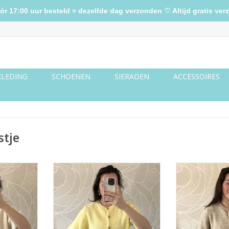
17:00 uur besteld = dezelfde dag verzonden ♡ Altijd gratis verz
KLEDING
SCHOENEN
SIERADEN
ACCESSOIRES
stje
 - creme
Vestje korte mouw - geel
Vestje korte