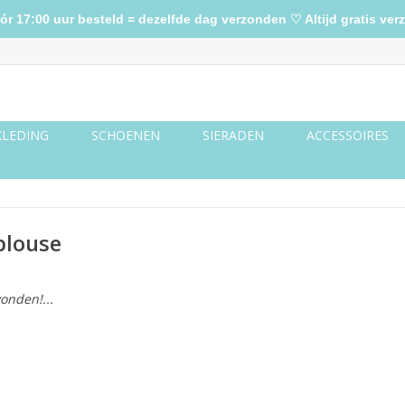
17:00 uur besteld = dezelfde dag verzonden ♡ Altijd gratis verz
KLEDING
SCHOENEN
SIERADEN
ACCESSOIRES
blouse
onden!...