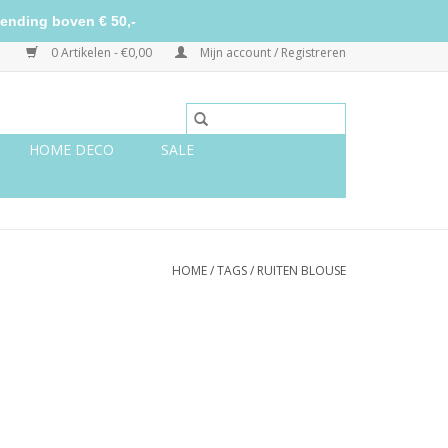
ending boven € 50,-
0 Artikelen - €0,00
Mijn account / Registreren
HOME DECO
SALE
HOME
/
TAGS
/
RUITEN BLOUSE