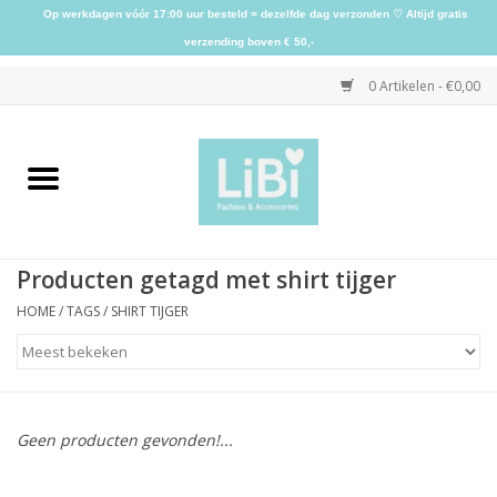
Op werkdagen vóór 17:00 uur besteld = dezelfde dag verzonden ♡ Altijd gratis
verzending boven € 50,-
0 Artikelen - €0,00
Home
NIEUW
Producten getagd met shirt tijger
Kleding
HOME
/
TAGS
/
SHIRT TIJGER
Schoenen
Sieraden
Geen producten gevonden!...
Accessoires