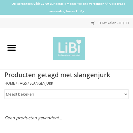
Op werkdagen vóór 17:00 uur besteld = dezelfde dag verzonden ♡ Altijd gratis
verzending boven € 50,-
0 Artikelen - €0,00
Home
NIEUW
Producten getagd met slangenjurk
Kleding
HOME
/
TAGS
/
SLANGENJURK
Schoenen
Sieraden
Geen producten gevonden!...
Accessoires