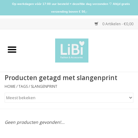
Op werkdagen vóór 17:00 uur besteld = dezelfde dag verzonden ♡ Altijd gratis
verzending boven € 50,-
0 Artikelen - €0,00
Home
NIEUW
Producten getagd met slangenprint
Kleding
HOME
/
TAGS
/
SLANGENPRINT
Schoenen
Sieraden
Geen producten gevonden!...
Accessoires