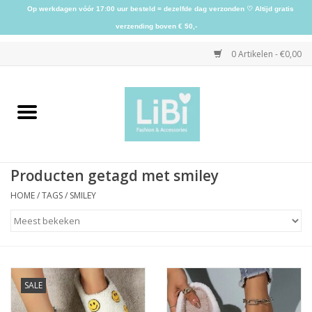
Op werkdagen vóór 17:00 uur besteld = dezelfde dag verzonden ♡ Altijd gratis
verzending boven € 50,-
0 Artikelen - €0,00
Home
NIEUW
Producten getagd met smiley
Kleding
HOME
/
TAGS
/
SMILEY
Schoenen
Sieraden
SALE
Accessoires