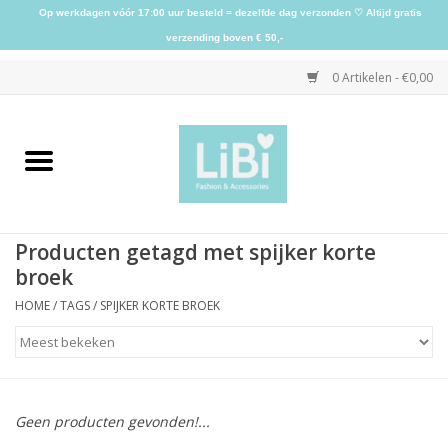
Op werkdagen vóór 17:00 uur besteld = dezelfde dag verzonden ♡ Altijd gratis
verzending boven € 50,-
0 Artikelen - €0,00
Home
NIEUW
Producten getagd met spijker korte
Kleding
broek
HOME
/
TAGS
/
SPIJKER KORTE BROEK
Schoenen
Sieraden
Geen producten gevonden!...
Accessoires