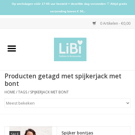
Op werkdagen vóór 17:00 uur besteld = dezelfde dag verzonden ♡ Altijd gratis
verzending boven € 50,-
0 Artikelen - €0,00
Home
NIEUW
Producten getagd met spijkerjack met
Kleding
bont
HOME
/
TAGS
/
SPIJKERJACK MET BONT
Schoenen
Sieraden
Accessoires
Spijker bontjas
SALE