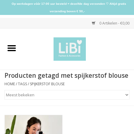
Op werkdagen vóór 17:00 uur besteld = dezelfde dag verzonden ♡ Altijd gratis
verzending boven € 50,-
0 Artikelen - €0,00
Home
NIEUW
Producten getagd met spijkerstof blouse
Kleding
HOME
/
TAGS
/
SPIJKERSTOF BLOUSE
Schoenen
Sieraden
Accessoires