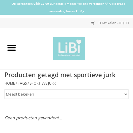
Op werkdagen vóór 17:00 uur besteld = dezelfde dag verzonden ♡ Altijd gratis
verzending boven € 50,-
0 Artikelen - €0,00
Home
NIEUW
Producten getagd met sportieve jurk
Kleding
HOME
/
TAGS
/
SPORTIEVE JURK
Schoenen
Sieraden
Geen producten gevonden!...
Accessoires