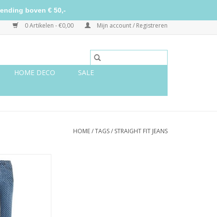
ending boven € 50,-
0 Artikelen - €0,00
Mijn account / Registreren
HOME DECO
SALE
HOME
/
TAGS
/
STRAIGHT FIT JEANS
 fit jeans
N WINKELWAGEN