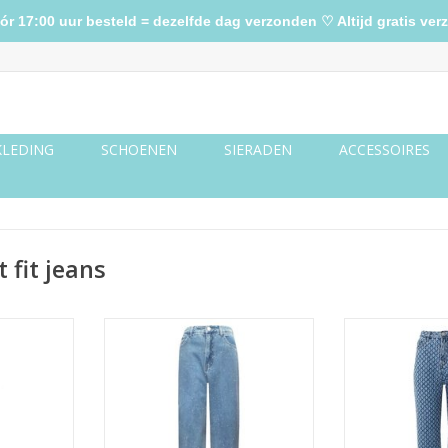
17:00 uur besteld = dezelfde dag verzonden ♡ Altijd gratis verz
KLEDING
SCHOENEN
SIERADEN
ACCESSOIRES
 fit jeans
tters zwart
Straight fit jeans glitters
Straight
TOEVOEGEN AAN WINKELWAGEN
TOEVOEGEN AA