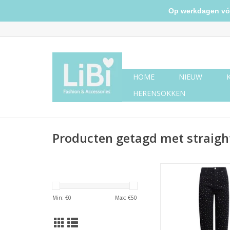
Op werkdagen vóór 
HOME
NIEUW
HERENSOKKEN
Producten getagd met straight
Straight fit jeans gli
Min: €
0
Max: €
50