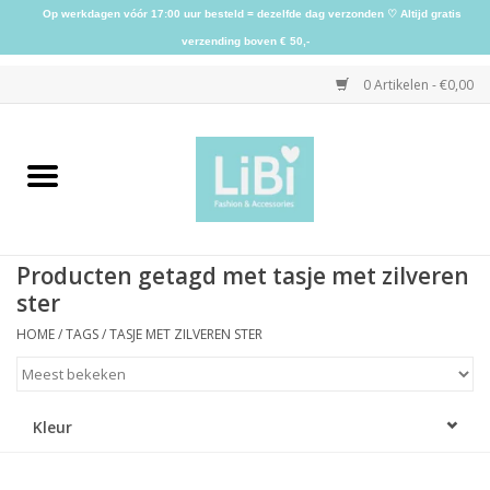
Op werkdagen vóór 17:00 uur besteld = dezelfde dag verzonden ♡ Altijd gratis
verzending boven € 50,-
0 Artikelen - €0,00
Home
NIEUW
Producten getagd met tasje met zilveren
Kleding
ster
HOME
/
TAGS
/
TASJE MET ZILVEREN STER
Schoenen
Sieraden
Kleur
Accessoires