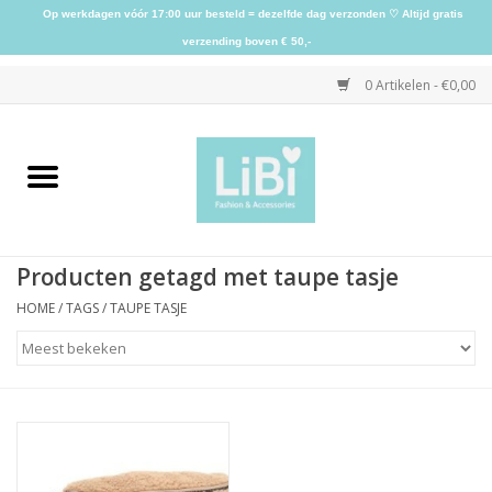
Op werkdagen vóór 17:00 uur besteld = dezelfde dag verzonden ♡ Altijd gratis
verzending boven € 50,-
0 Artikelen - €0,00
Home
NIEUW
Producten getagd met taupe tasje
Kleding
HOME
/
TAGS
/
TAUPE TASJE
Schoenen
Sieraden
Accessoires