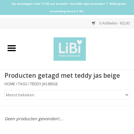
Op werkdagen vóór 17:00 uur besteld = dezelfde dag verzonden ♡ Altijd gratis
verzending boven € 50,-
0 Artikelen - €0,00
Home
NIEUW
Producten getagd met teddy jas beige
Kleding
HOME
/
TAGS
/
TEDDY JAS BEIGE
Schoenen
Sieraden
Geen producten gevonden!...
Accessoires