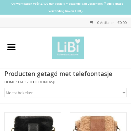
Op werkdagen vóór 17:00 uur besteld = dezelfde dag verzonden ♡ Altijd gratis
verzending boven € 50,-
0 Artikelen - €0,00
Home
NIEUW
Producten getagd met telefoontasje
Kleding
HOME
/
TAGS
/
TELEFOONTASJE
Schoenen
Sieraden
Accessoires