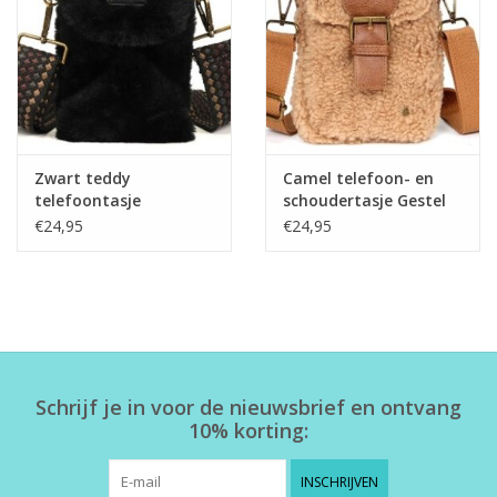
Home deco
SALE
Herensokken
Zwart teddy
Camel telefoon- en
telefoontasje
schoudertasje Gestel
Monterey
€24,95
€24,95
Schrijf je in voor de nieuwsbrief en ontvang
10% korting:
INSCHRIJVEN