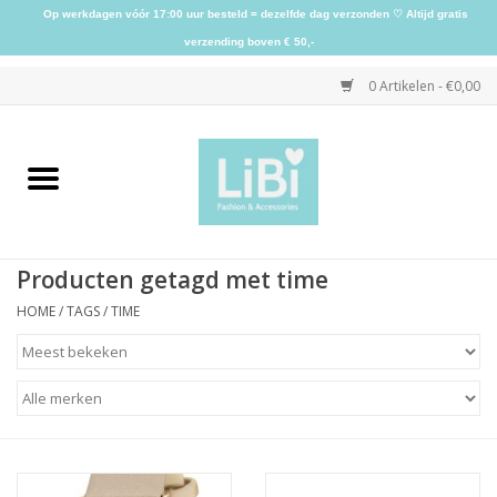
Op werkdagen vóór 17:00 uur besteld = dezelfde dag verzonden ♡ Altijd gratis
verzending boven € 50,-
0 Artikelen - €0,00
Home
NIEUW
Producten getagd met time
Kleding
HOME
/
TAGS
/
TIME
Schoenen
Sieraden
Accessoires