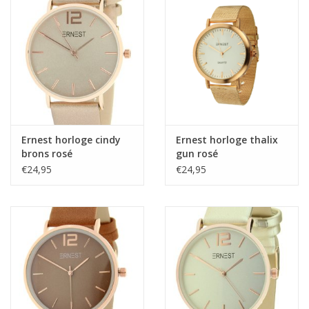
Home deco
SALE
Herensokken
Ernest horloge cindy
Ernest horloge thalix
brons rosé
gun rosé
€24,95
€24,95