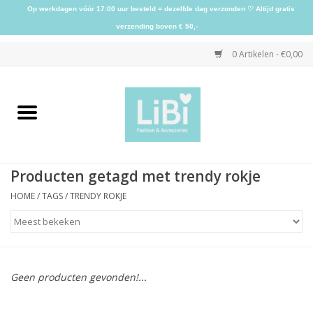
Op werkdagen vóór 17:00 uur besteld = dezelfde dag verzonden ♡ Altijd gratis
verzending boven € 50,-
0 Artikelen - €0,00
Home
NIEUW
Producten getagd met trendy rokje
Kleding
HOME
/
TAGS
/
TRENDY ROKJE
Schoenen
Sieraden
Geen producten gevonden!...
Accessoires