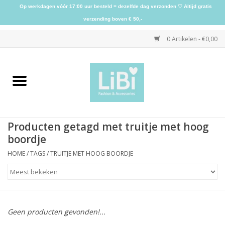
Op werkdagen vóór 17:00 uur besteld = dezelfde dag verzonden ♡ Altijd gratis
verzending boven € 50,-
0 Artikelen - €0,00
Home
NIEUW
Producten getagd met truitje met hoog
Kleding
boordje
HOME
/
TAGS
/
TRUITJE MET HOOG BOORDJE
Schoenen
Sieraden
Geen producten gevonden!...
Accessoires