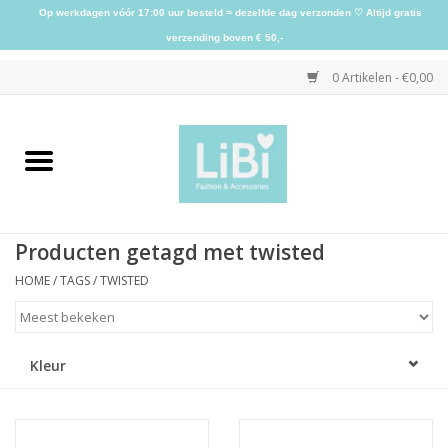
Op werkdagen vóór 17:00 uur besteld = dezelfde dag verzonden ♡ Altijd gratis
verzending boven € 50,-
0 Artikelen - €0,00
Home
NIEUW
Producten getagd met twisted
Kleding
HOME
/
TAGS
/
TWISTED
Schoenen
Kleur
Sieraden
Accessoires