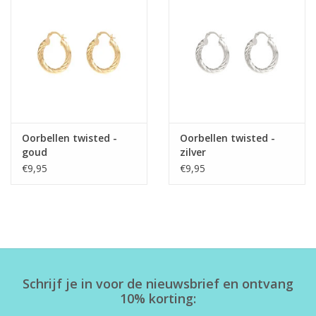
Home deco
SALE
Herensokken
Oorbellen twisted -
Oorbellen twisted -
goud
zilver
€9,95
€9,95
Schrijf je in voor de nieuwsbrief en ontvang
10% korting: