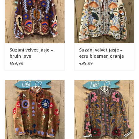
Home deco
SALE
Herensokken
Suzani velvet jasje –
Suzani velvet jasje –
bruin love
ecru bloemen oranje
€99,99
€99,99