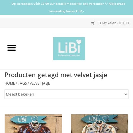
Op werkdagen vóór 17:00 uur besteld = dezelfde dag verzonden ♡ Altijd gratis
verzending boven € 50,-
0 Artikelen - €0,00
Home
NIEUW
Producten getagd met velvet jasje
Kleding
HOME
/
TAGS
/
VELVET JASJE
Schoenen
Sieraden
Accessoires