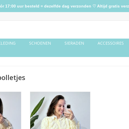
17:00 uur besteld = dezelfde dag verzonden ♡ Altijd gratis verz
KLEDING
SCHOENEN
SIERADEN
ACCESSOIRES
olletjes
etjes
Creme vest bolletjes