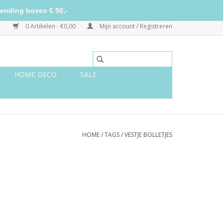
ending boven € 50,-
0 Artikelen - €0,00
Mijn account / Registreren
HOME DECO
SALE
HOME
/
TAGS
/
VESTJE BOLLETJES