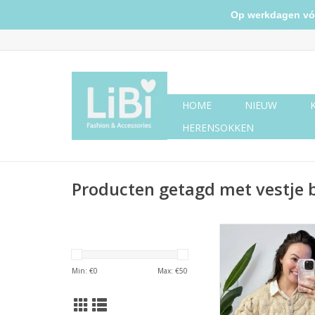
Op werkdagen vóór 
HOME
NIEUW
HERENSOKKEN
Producten getagd met vestje b
Beige vest boll
Min: €
0
Max: €
50