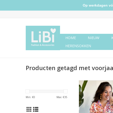
Op werkdagen vóór 
HOME
NIEUW
HERENSOKKEN
Producten getagd met voorjaa
Bloemen blouse
Min: €
0
Max: €
35