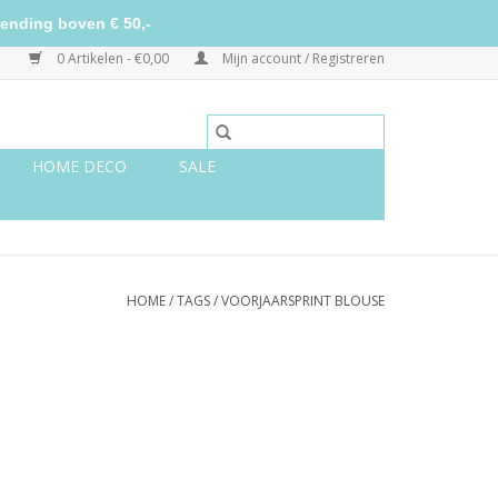
ending boven € 50,-
0 Artikelen - €0,00
Mijn account / Registreren
HOME DECO
SALE
HOME
/
TAGS
/
VOORJAARSPRINT BLOUSE