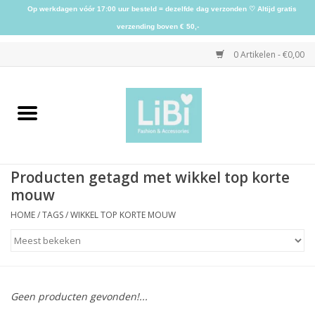
Op werkdagen vóór 17:00 uur besteld = dezelfde dag verzonden ♡ Altijd gratis
verzending boven € 50,-
0 Artikelen - €0,00
Home
NIEUW
Producten getagd met wikkel top korte
Kleding
mouw
HOME
/
TAGS
/
WIKKEL TOP KORTE MOUW
Schoenen
Sieraden
Geen producten gevonden!...
Accessoires