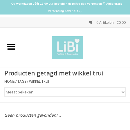
Op werkdagen vóór 17:00 uur besteld = dezelfde dag verzonden ♡ Altijd gratis
verzending boven € 50,-
0 Artikelen - €0,00
Home
NIEUW
Producten getagd met wikkel trui
Kleding
HOME
/
TAGS
/
WIKKEL TRUI
Schoenen
Sieraden
Geen producten gevonden!...
Accessoires