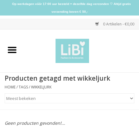
Op werkdagen vóór 17:00 uur besteld = dezelfde dag verzonden ♡ Altijd gratis
verzending boven € 50,-
0 Artikelen - €0,00
Home
NIEUW
Producten getagd met wikkeljurk
Kleding
HOME
/
TAGS
/
WIKKELJURK
Schoenen
Sieraden
Geen producten gevonden!...
Accessoires