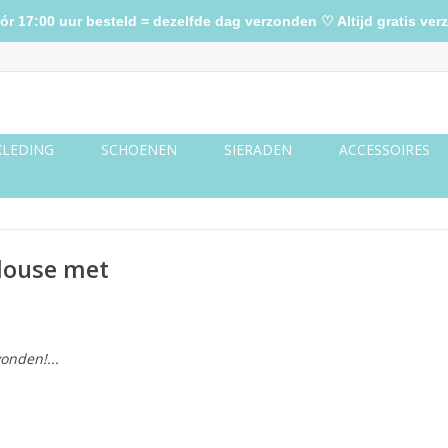
17:00 uur besteld = dezelfde dag verzonden ♡ Altijd gratis verz
KLEDING
SCHOENEN
SIERADEN
ACCESSOIRES
louse met
onden!...