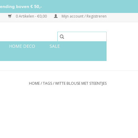
ending boven € 50,-
0 Artikelen - €0,00
Mijn account / Registreren
HOME DECO
SALE
HOME
/
TAGS
/
WITTE BLOUSE MET STEENTJES