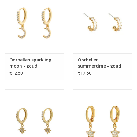
Home deco
SALE
Herensokken
Oorbellen sparkling
Oorbellen
moon - goud
summertime - goud
€12,50
€17,50