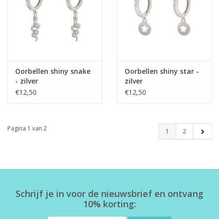
Oorbellen shiny snake
Oorbellen shiny star -
- zilver
zilver
€12,50
€12,50
Pagina 1 van 2
1
2
Schrijf je in voor de nieuwsbrief en ontvang
10% korting: