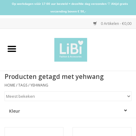
Op werkdagen vóór 17:00 uur besteld = dezelfde dag verzonden ♡ Altijd gratis
verzending boven € 50,-
0 Artikelen - €0,00
Home
NIEUW
Producten getagd met yehwang
Kleding
HOME
/
TAGS
/
YEHWANG
Schoenen
Kleur
Sieraden
Accessoires