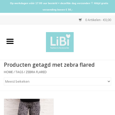
Op werkdagen vóór 17:00 uur besteld = dezelfde dag verzonden ♡ Altijd gratis
verzending boven € 50,-
0 Artikelen - €0,00
Home
NIEUW
Producten getagd met zebra flared
Kleding
HOME
/
TAGS
/
ZEBRA FLARED
Schoenen
Sieraden
Accessoires