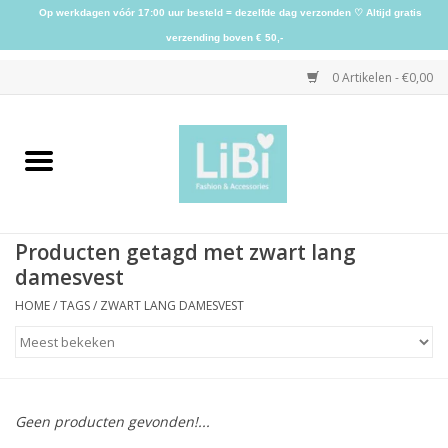
Op werkdagen vóór 17:00 uur besteld = dezelfde dag verzonden ♡ Altijd gratis
verzending boven € 50,-
0 Artikelen - €0,00
Home
NIEUW
Producten getagd met zwart lang
Kleding
damesvest
HOME
/
TAGS
/
ZWART LANG DAMESVEST
Schoenen
Sieraden
Geen producten gevonden!...
Accessoires