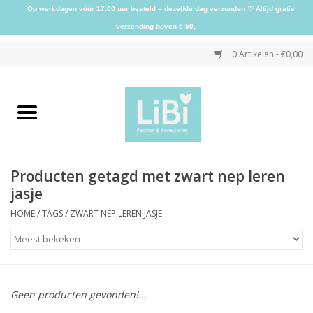
Op werkdagen vóór 17:00 uur besteld = dezelfde dag verzonden ♡ Altijd gratis
verzending boven € 50,-
0 Artikelen - €0,00
Home
NIEUW
Producten getagd met zwart nep leren
Kleding
jasje
HOME
/
TAGS
/
ZWART NEP LEREN JASJE
Schoenen
Sieraden
Geen producten gevonden!...
Accessoires