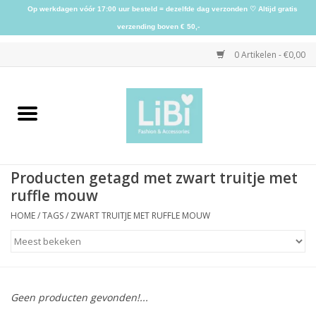
Op werkdagen vóór 17:00 uur besteld = dezelfde dag verzonden ♡ Altijd gratis
verzending boven € 50,-
0 Artikelen - €0,00
Home
NIEUW
Producten getagd met zwart truitje met
Kleding
ruffle mouw
HOME
/
TAGS
/
ZWART TRUITJE MET RUFFLE MOUW
Schoenen
Sieraden
Geen producten gevonden!...
Accessoires