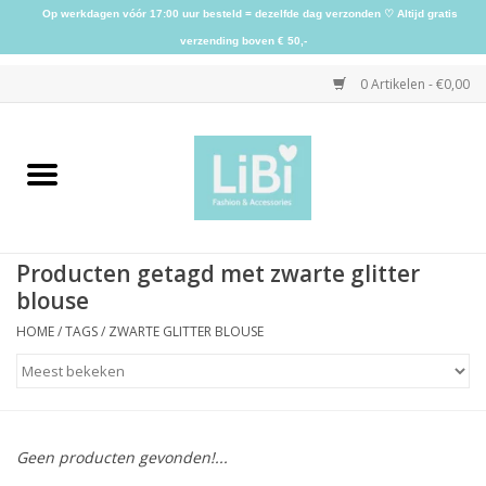
Op werkdagen vóór 17:00 uur besteld = dezelfde dag verzonden ♡ Altijd gratis
verzending boven € 50,-
0 Artikelen - €0,00
Home
NIEUW
Producten getagd met zwarte glitter
Kleding
blouse
HOME
/
TAGS
/
ZWARTE GLITTER BLOUSE
Schoenen
Sieraden
Geen producten gevonden!...
Accessoires