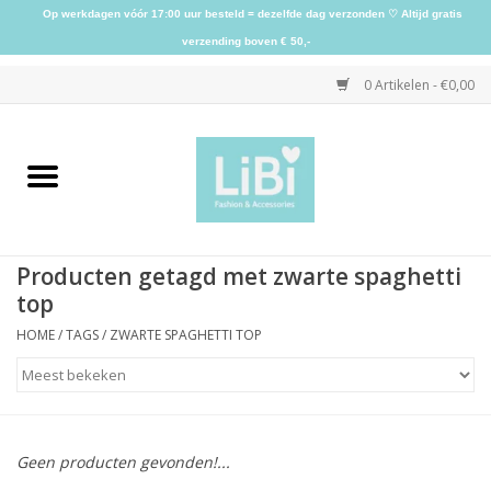
Op werkdagen vóór 17:00 uur besteld = dezelfde dag verzonden ♡ Altijd gratis
verzending boven € 50,-
0 Artikelen - €0,00
Home
NIEUW
Producten getagd met zwarte spaghetti
Kleding
top
HOME
/
TAGS
/
ZWARTE SPAGHETTI TOP
Schoenen
Sieraden
Geen producten gevonden!...
Accessoires