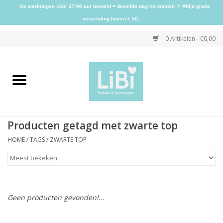
Op werkdagen vóór 17:00 uur besteld = dezelfde dag verzonden ♡ Altijd gratis
verzending boven € 50,-
0 Artikelen - €0,00
Home
NIEUW
Producten getagd met zwarte top
Kleding
HOME
/
TAGS
/
ZWARTE TOP
Schoenen
Sieraden
Geen producten gevonden!...
Accessoires