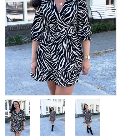
Home deco
SALE
Herensokken