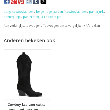
cowboylaarzen.
Maat: verkrijgbaar in maat S/M en M/L, valt normaal.
beige cowboylaarzen
/
beige hoge laarzen
/
cowboylaarzen
/
panterjurk
/
Model: Bionda heeft maat S, draagt maat S/M en is 169 cm
panterjurkje
/
panterprint jurk
/
stoere jurk
lang.
Aan verlanglijst toevoegen
/
Toevoegen om te vergelijken
/
Afdrukken
★
GRATIS
verzending vanaf €50,- (NL)
Anderen bekeken ook
★ Sieraden & haaraccessoires verzending €1,95 (NL)
★ Werkdagen voor 17:00 uur besteld = zelfde dag verzonden
★ Veilig en snel betalen
Cowboy laarzen extra
hoog met gaatjes