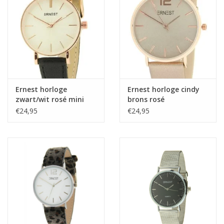
Home deco
SALE
Herensokken
Ernest horloge
Ernest horloge cindy
zwart/wit rosé mini
brons rosé
€24,95
€24,95