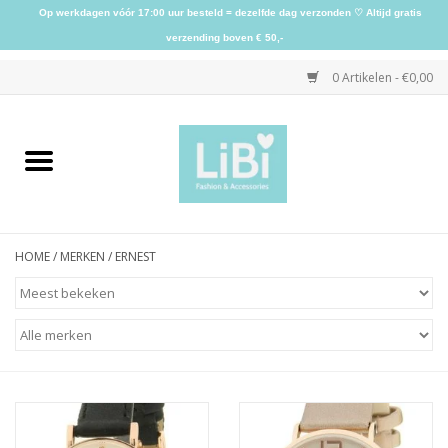
Op werkdagen vóór 17:00 uur besteld = dezelfde dag verzonden ♡ Altijd gratis
verzending boven € 50,-
0 Artikelen - €0,00
Home
NIEUW
HOME
/
MERKEN
/
ERNEST
Kleding
Schoenen
Sieraden
Accessoires