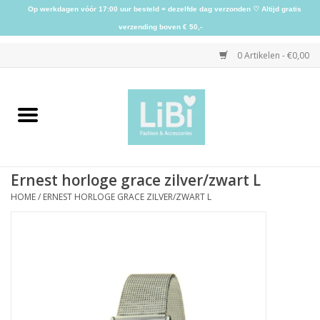
Op werkdagen vóór 17:00 uur besteld = dezelfde dag verzonden ♡ Altijd gratis
verzending boven € 50,-
0 Artikelen - €0,00
Home
NIEUW
Ernest horloge grace zilver/zwart L
Kleding
HOME
/
ERNEST HORLOGE GRACE ZILVER/ZWART L
Schoenen
Sieraden
Accessoires