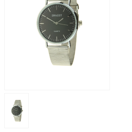
Home deco
SALE
Herensokken