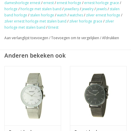
dameshorloge ernest
/
ernest
/
ernest horloge
/
ernest horloge grace
/
Ø horlogeband 19 mm
horloge
/
horloge met stalen band
/
jewellery
/
jewelry
/
jewels
/
stalen
Incl. batterij
band horloge
/
stalen horloge
/
watch
/
watches
/
zilver ernest horloge
/
zilver ernest horloge met stalen band
/
zilver horloge grace
/
zilver
horloge met stalen band
/
Ernest
★
GRATIS
verzending vanaf €50,- (NL)
★ Sieraden & haaraccessoires verzending €1,95 (NL)
Aan verlanglijst toevoegen
/
Toevoegen om te vergelijken
/
Afdrukken
★ Werkdagen voor 17:00 uur besteld = zelfde dag verzonden
★ Veilig en snel betalen
Anderen bekeken ook