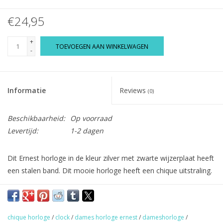
€24,95
+
TOEVOEGEN AAN WINKELWAGEN
-
Informatie
Reviews
(0)
Beschikbaarheid:
Op voorraad
Levertijd:
1-2 dagen
Dit Ernest horloge in de kleur zilver met zwarte wijzerplaat heeft
een stalen band. Dit mooie horloge heeft een chique uitstraling.
Totale lengte band: 230 mm(incl. klokje)
Roestvrij stalen achterkant
chique horloge
/
clock
/
dames horloge ernest
/
dameshorloge
/
Ø horlogekast: 40 mm