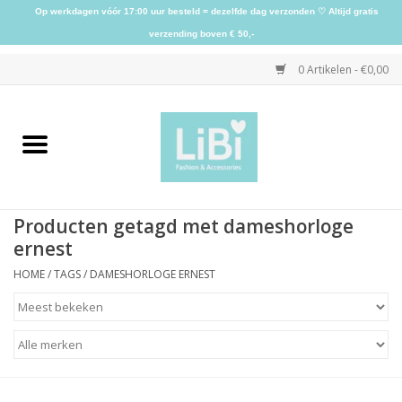
Op werkdagen vóór 17:00 uur besteld = dezelfde dag verzonden ♡ Altijd gratis
verzending boven € 50,-
0 Artikelen - €0,00
Home
NIEUW
Producten getagd met dameshorloge
Kleding
ernest
HOME
/
TAGS
/
DAMESHORLOGE ERNEST
Schoenen
Sieraden
Accessoires