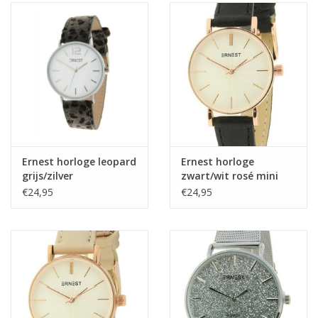
Home deco
SALE
Herensokken
Ernest horloge leopard
Ernest horloge
grijs/zilver
zwart/wit rosé mini
€24,95
€24,95