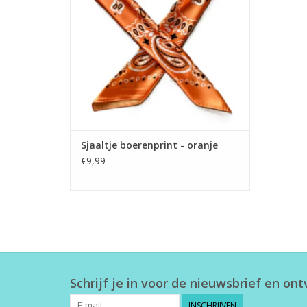
Sjaaltje boerenprint - oranje
€9,99
Schrijf je in voor de nieuwsbrief en on
INSCHRIJVEN