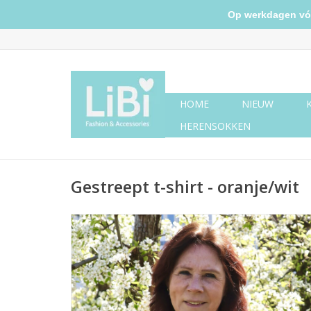
Op werkdagen vóór 
HOME
NIEUW
HERENSOKKEN
Gestreept t-shirt - oranje/wit