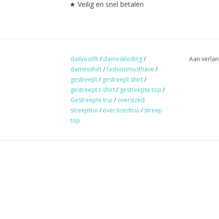
★ Veilig en snel betalen
dailyoutfit
/
dameskleding
/
Aan verlan
damesshirt
/
fashionmusthave
/
gestreept
/
gestreept shirt
/
gestreept t-shirt
/
gestreepte top
/
Gestreepte trui
/
oversized
streeptrui
/
oversizedtrui
/
streep
top